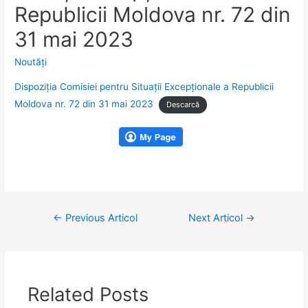
Republicii Moldova nr. 72 din
31 mai 2023
Noutăţi
Dispoziția Comisiei pentru Situații Excepționale a Republicii
Moldova nr. 72 din 31 mai 2023
Descarcă
Navigare
←
Previous Articol
Next Articol
→
în
articole
Related Posts