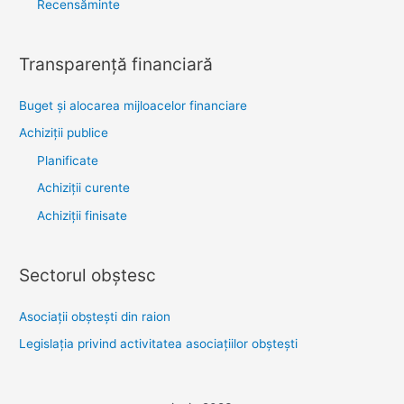
Recensăminte
Transparenţă financiară
Buget și alocarea mijloacelor financiare
Achiziţii publice
Planificate
Achiziții curente
Achiziții finisate
Sectorul obştesc
Asociaţii obşteşti din raion
Legislaţia privind activitatea asociaţiilor obşteşti