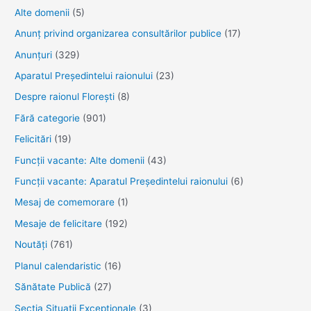
și
Alte domenii
(5)
curaj
Anunţ privind organizarea consultărilor publice
(17)
Anunţuri
(329)
Aparatul Preşedintelui raionului
(23)
Despre raionul Floreşti
(8)
Fără categorie
(901)
Felicitări
(19)
Funcţii vacante: Alte domenii
(43)
Funcții vacante: Aparatul Președintelui raionului
(6)
Mesaj de comemorare
(1)
Mesaje de felicitare
(192)
Noutăţi
(761)
Planul calendaristic
(16)
Sănătate Publică
(27)
Secția Situații Excepționale
(3)