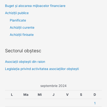
Buget și alocarea mijloacelor financiare
Achiziţii publice
Planificate
Achiziții curente
Achiziții finisate
Sectorul obştesc
Asociaţii obşteşti din raion
Legislaţia privind activitatea asociaţiilor obşteşti
septembrie 2024
L
Ma
Mi
J
V
S
D
1