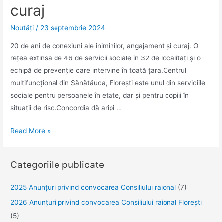
curaj
Noutăţi
/
23 septembrie 2024
20 de ani de conexiuni ale iniminilor, angajament și curaj. O
rețea extinsă de 46 de servicii sociale în 32 de localități și o
echipă de prevenție care intervine în toată țara.Centrul
multifuncțional din Sănătăuca, Florești este unul din serviciile
sociale pentru persoanele în etate, dar și pentru copiii în
situații de risc.Concordia dă aripi …
20
Read More »
de
ani
Categoriile publicate
de
conexiuni
2025 Anunţuri privind convocarea Consiliului raional
(7)
ale
2026 Anunțuri privind convocarea Consiliului raional Florești
iniminilor,
(5)
angajament