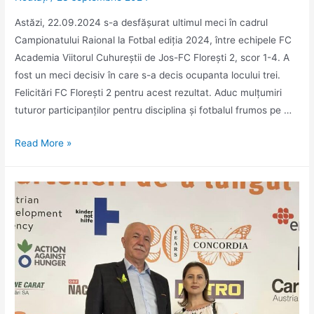
Astăzi, 22.09.2024 s-a desfășurat ultimul meci în cadrul
Campionatului Raional la Fotbal ediția 2024, între echipele FC
Academia Viitorul Cuhureștii de Jos-FC Florești 2, scor 1-4. A
fost un meci decisiv în care s-a decis ocupanta locului trei.
Felicitări FC Florești 2 pentru acest rezultat. Aduc mulțumiri
tuturor participanților pentru disciplina și fotbalul frumos pe …
Astăzi,
Read More »
22.09.2024
s-
a
desfășurat
ultimul
meci
în
cadrul
Campionatului