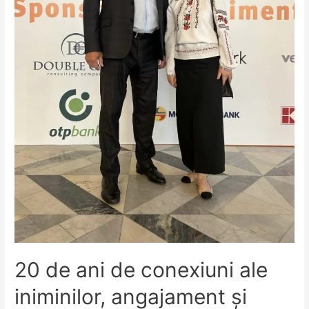
Raional
la
Fotbal
ediția
2024
20 de ani de conexiuni ale
iniminilor, angajament și