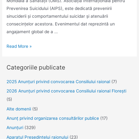
Mondială a Sănătății (OMS). Asociația Internațională pentru
Prevenirea Suicidului (AIPS), este dedicată prevenirii
sinuciderii și comportamentului suicidar și atenuării
consecințelor acestora. Evenimentul dat reprezintă un
angajament global de a …
Ziua
Read More »
Mondială
de
Categoriile publicate
Prevenire
a
2025 Anunţuri privind convocarea Consiliului raional
(7)
Suicidului
2026 Anunțuri privind convocarea Consiliului raional Florești
–
(5)
10
septembrie
Alte domenii
(5)
2024,
Anunţ privind organizarea consultărilor publice
(17)
cu
Anunţuri
(329)
tema
Aparatul Preşedintelui raionului
(23)
pentru