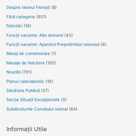
Despre raionul Floreşti
(8)
anii
2024-
Fără categorie
(901)
2026
Felicitări
(19)
„Schimbă-
Funcţii vacante: Alte domenii
(43)
ți
Funcții vacante: Aparatul Președintelui raionului
(6)
povestea
vieții!
Mesaj de comemorare
(1)
Hai
Mesaje de felicitare
(192)
să
Noutăţi
(761)
pornim
Planul calendaristic
(16)
dialogul”
Sănătate Publică
(27)
Secția Situații Excepționale
(3)
Subdiviziunile Consiliului raional
(64)
Informații Utile