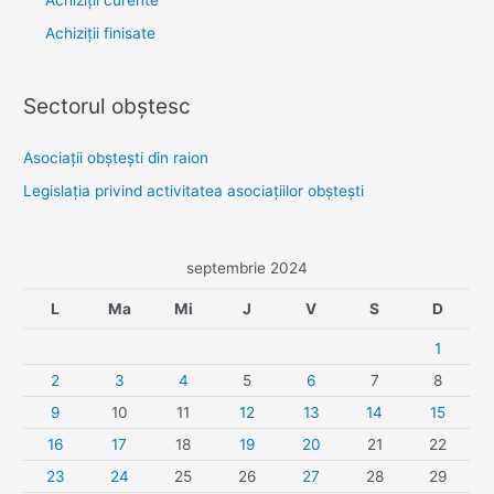
Achiziții finisate
Sectorul obştesc
Asociaţii obşteşti din raion
Legislaţia privind activitatea asociaţiilor obşteşti
septembrie 2024
L
Ma
Mi
J
V
S
D
1
2
3
4
5
6
7
8
9
10
11
12
13
14
15
16
17
18
19
20
21
22
23
24
25
26
27
28
29