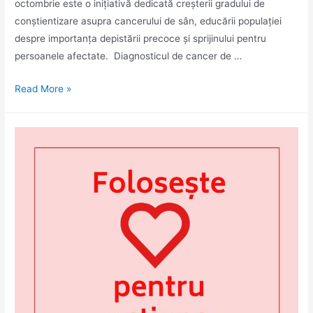
octombrie este o inițiativă dedicată creșterii gradului de
conștientizare asupra cancerului de sân, educării populației
despre importanța depistării precoce și sprijinului pentru
persoanele afectate. Diagnosticul de cancer de …
Lunarul
Read More »
de
conștientizare
a
cancerului
de
sân
–
1
octombrie
–
31
octombrie