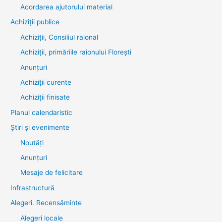
Acordarea ajutorului material
Achiziţii publice
Achiziții, Consiliul raional
Achiziții, primăriile raionului Florești
Anunțuri
Achiziții curente
Achiziții finisate
Planul calendaristic
Știri şi evenimente
Noutăţi
Anunţuri
Mesaje de felicitare
Infrastructură
Alegeri. Recensăminte
Alegeri locale