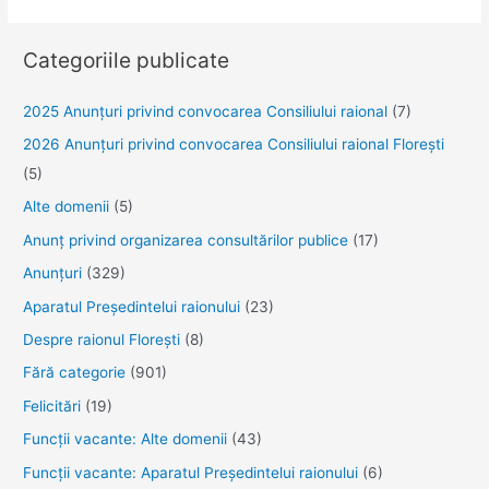
mondială
de
Categoriile publicate
luptă
împotriva
2025 Anunţuri privind convocarea Consiliului raional
(7)
rabiei
2026 Anunțuri privind convocarea Consiliului raional Florești
–
(5)
28
septembrie
Alte domenii
(5)
Anunţ privind organizarea consultărilor publice
(17)
Anunţuri
(329)
Aparatul Preşedintelui raionului
(23)
Despre raionul Floreşti
(8)
Fără categorie
(901)
Felicitări
(19)
Funcţii vacante: Alte domenii
(43)
Funcții vacante: Aparatul Președintelui raionului
(6)