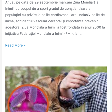
Anual, pe data de 29 septembrie marcăm Ziua Mondială a
Inimii, cu scopul de a spori gradul de conștientizare a
populației cu privire la bolile cardiovasculare, inclusiv bolile de
inimă, accidentul vascular cerebral și importanța prevenirii
acestora. Ziua Mondială a Inimii a fost fondată în anul 2000 la
inițiativa Federației Mondiale a Inimii (FMI), iar …
Ziua
Read More »
Mondială
a
Inimii
–
29
septembrie
2024