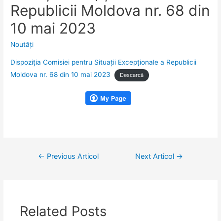
Republicii Moldova nr. 68 din
10 mai 2023
Noutăţi
Dispoziția Comisiei pentru Situații Excepționale a Republicii
Moldova nr. 68 din 10 mai 2023
Descarcă
Navigare
←
Previous Articol
Next Articol
→
în
articole
Related Posts