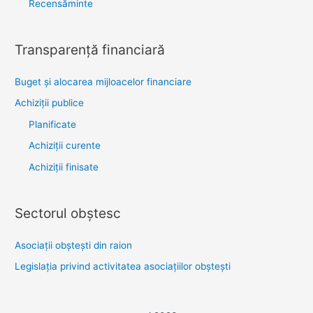
Recensăminte
Transparenţă financiară
Buget și alocarea mijloacelor financiare
Achiziţii publice
Planificate
Achiziții curente
Achiziții finisate
Sectorul obştesc
Asociaţii obşteşti din raion
Legislaţia privind activitatea asociaţiilor obşteşti