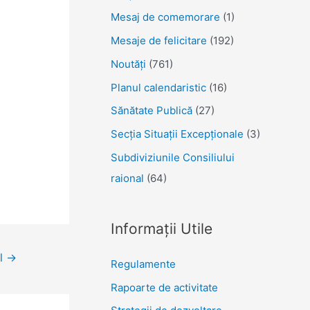
Mesaj de comemorare
(1)
Mesaje de felicitare
(192)
Noutăţi
(761)
Planul calendaristic
(16)
Sănătate Publică
(27)
Secția Situații Excepționale
(3)
Subdiviziunile Consiliului
raional
(64)
Informații Utile
ol
→
Regulamente
Rapoarte de activitate