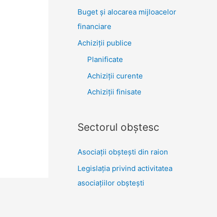
Buget și alocarea mijloacelor
financiare
Achiziţii publice
Planificate
Achiziții curente
Achiziții finisate
Sectorul obştesc
Asociaţii obşteşti din raion
Legislaţia privind activitatea
asociaţiilor obşteşti