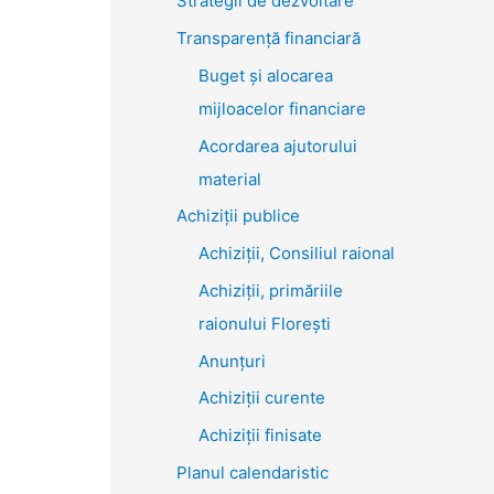
Strategii de dezvoltare
Transparenţă financiară
Buget și alocarea
mijloacelor financiare
Acordarea ajutorului
material
Achiziţii publice
Achiziții, Consiliul raional
Achiziții, primăriile
raionului Florești
Anunțuri
Achiziții curente
Achiziții finisate
Planul calendaristic