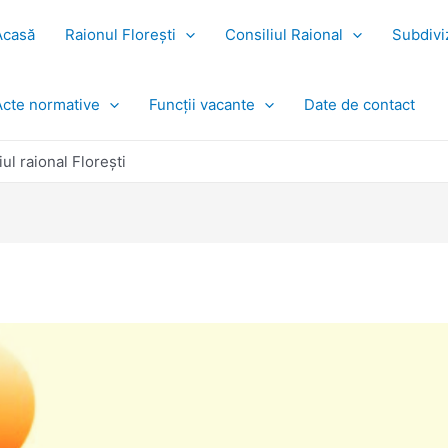
Acasă
Raionul Florești
Consiliul Raional
Subdiviz
Acte normative
Funcții vacante
Date de contact
l raional Florești