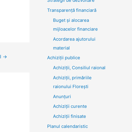
Strategii de dezvoltare
Transparenţă financiară
Buget și alocarea
mijloacelor financiare
Acordarea ajutorului
material
ol
→
Achiziţii publice
Achiziții, Consiliul raional
Achiziții, primăriile
raionului Florești
Anunțuri
Achiziții curente
Achiziții finisate
Planul calendaristic