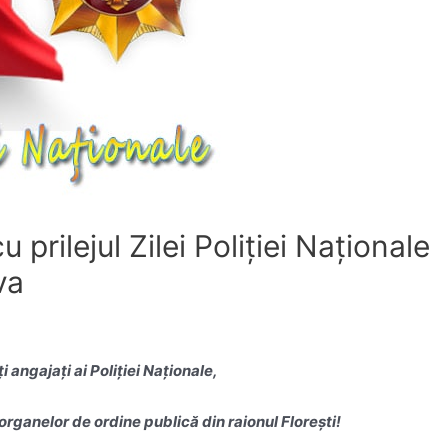
u prilejul Zilei Poliției Naționale
va
i angajați ai Poliției Naționale,
organelor de ordine publică din raionul Florești!