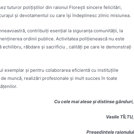
ez tuturor polițiștilor din raionul Florești sincere felicitări,
rajul și devotamentul cu care își îndeplinesc zilnic misiunea.
eavoastră, contribuiți esențial la siguranța comunității, la
 menținerea ordinii publice. Activitatea polițienească nu este
 echilibru, răbdare și sacrificiu , calități pe care le demonstrați
l exemplar și pentru colaborarea eficientă cu instituțiile
 de muncă, realizări profesionale și mult succes în toate
tățenilor.
Cu cele mai alese și distinse gânduri,
Vasile TÎLTU,
Președintele raionului