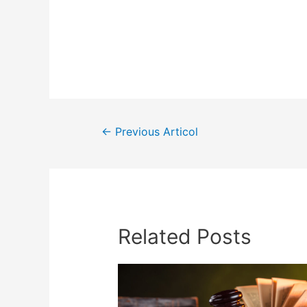
Navigare
←
Previous Articol
în
articole
Related Posts