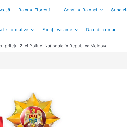
Acasă
Raionul Florești
Consiliul Raional
Subdiviz
Acte normative
Funcții vacante
Date de contact
cu prilejul Zilei Poliției Naționale în Republica Moldova