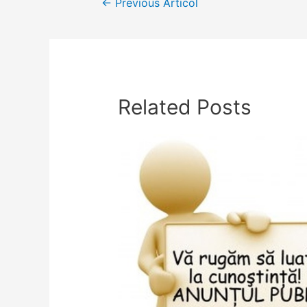
←
Previous Articol
în
articole
Related Posts