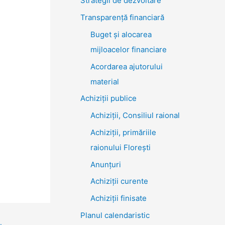
Strategii de dezvoltare
Transparenţă financiară
Buget și alocarea
mijloacelor financiare
Acordarea ajutorului
material
Achiziţii publice
Achiziții, Consiliul raional
Achiziții, primăriile
raionului Florești
Anunțuri
Achiziții curente
Achiziții finisate
Planul calendaristic