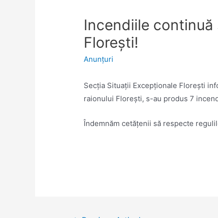
Incendiile continuă 
Florești!
Anunţuri
Secția Situații Excepționale Florești inf
raionului Florești, s-au produs 7 incend
Îndemnăm cetățenii să respecte regulile
Navigare