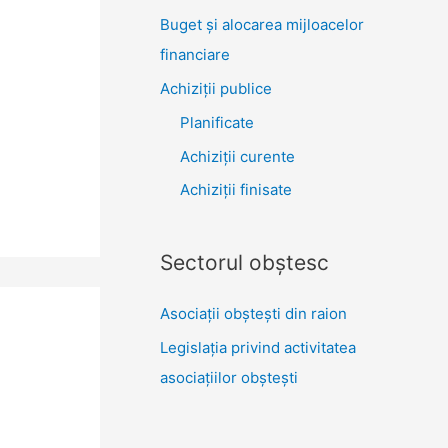
Buget și alocarea mijloacelor
financiare
Achiziţii publice
Planificate
Achiziții curente
Achiziții finisate
Sectorul obştesc
Asociaţii obşteşti din raion
Legislaţia privind activitatea
asociaţiilor obşteşti