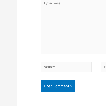
here..
Name*
Em