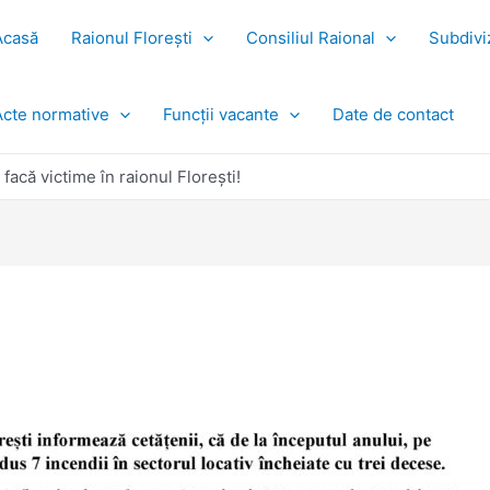
Acasă
Raionul Florești
Consiliul Raional
Subdiviz
Acte normative
Funcții vacante
Date de contact
facă victime în raionul Florești!