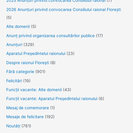
2025 Anunţuri privind convocarea Consiliului raional
(7)
2026 Anunțuri privind convocarea Consiliului raional Florești
(5)
Alte domenii
(5)
Anunţ privind organizarea consultărilor publice
(17)
Anunţuri
(329)
Aparatul Preşedintelui raionului
(23)
Despre raionul Floreşti
(8)
Fără categorie
(901)
Felicitări
(19)
Funcţii vacante: Alte domenii
(43)
Funcții vacante: Aparatul Președintelui raionului
(6)
Mesaj de comemorare
(1)
Mesaje de felicitare
(192)
Noutăţi
(761)