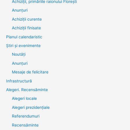
Achiziții, primăriile raionului Florești
Anunțuri
Achiziții curente
Achiziții finisate
Planul calendaristic
Știri şi evenimente
Noutăţi
Anunţuri
Mesaje de felicitare
Infrastructură
Alegeri. Recensăminte
Alegeri locale
Alegeri prezidențiale
Referendumuri
Recensăminte