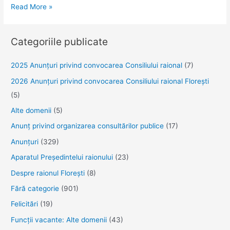
Zi
Read More »
de
omagiu
Categoriile publicate
pentru
victimele
2025 Anunţuri privind convocarea Consiliului raional
(7)
catastrofei
2026 Anunțuri privind convocarea Consiliului raional Florești
de
(5)
la
Cernobîl
Alte domenii
(5)
Anunţ privind organizarea consultărilor publice
(17)
Anunţuri
(329)
Aparatul Preşedintelui raionului
(23)
Despre raionul Floreşti
(8)
Fără categorie
(901)
Felicitări
(19)
Funcţii vacante: Alte domenii
(43)