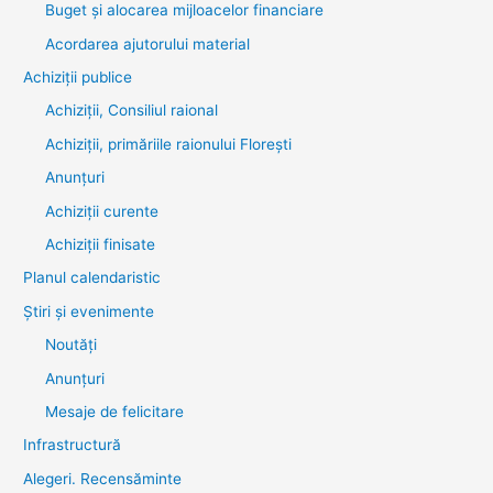
Buget și alocarea mijloacelor financiare
Acordarea ajutorului material
Achiziţii publice
Achiziții, Consiliul raional
Achiziții, primăriile raionului Florești
Anunțuri
Achiziții curente
Achiziții finisate
Planul calendaristic
Știri şi evenimente
Noutăţi
Anunţuri
Mesaje de felicitare
Infrastructură
Alegeri. Recensăminte