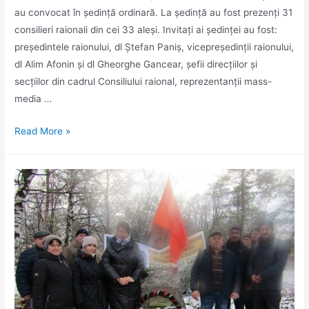
au convocat în ședință ordinară. La ședință au fost prezenți 31
consilieri raionali din cei 33 aleși. Invitați ai ședinței au fost:
președintele raionului, dl Ştefan Paniş, vicepreședinții raionului,
dl Alim Afonin și dl Gheorghe Gancear, şefii direcțiilor şi
secţiilor din cadrul Consiliului raional, reprezentanții mass-
media …
Bugetul
Read More »
raionului
Florești
pentru
anul
2023
a
fost
adoptat