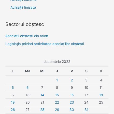
Achiziții finisate
Sectorul obştesc
Asociaţii obşteşti din raion
Legislaţia privind activitatea asociaţiilor obşteşti
decembrie 2022
L
Ma
Mi
J
V
S
D
1
2
3
4
5
6
7
8
9
10
11
12
13
14
15
16
17
18
19
20
21
22
23
24
25
26
27
28
29
30
31