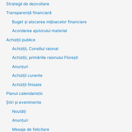
Strategii de dezvoltare
Transparenţă financiară
Buget și alocarea mijloacelor financiare
Acordarea ajutorului material
Achiziţii publice
Achiziții, Consiliul raional
Achiziții, primăriile raionului Florești
Anunțuri
Achiziții curente
Achiziții finisate
Planul calendaristic
Știri şi evenimente
Noutăţi
Anunţuri
Mesaje de felicitare