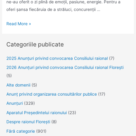
ne-au oferit o zi plină de emoții, pasiune, energie. Pentru a
oferi șansa fiecăruia de a străluci, concurenții …
Concursul
Read More »
raional
Next
Categoriile publicate
STAR
Florești
2025 Anunţuri privind convocarea Consiliului raional
(7)
2026 Anunțuri privind convocarea Consiliului raional Florești
(5)
Alte domenii
(5)
Anunţ privind organizarea consultărilor publice
(17)
Anunţuri
(329)
Aparatul Preşedintelui raionului
(23)
Despre raionul Floreşti
(8)
Fără categorie
(901)