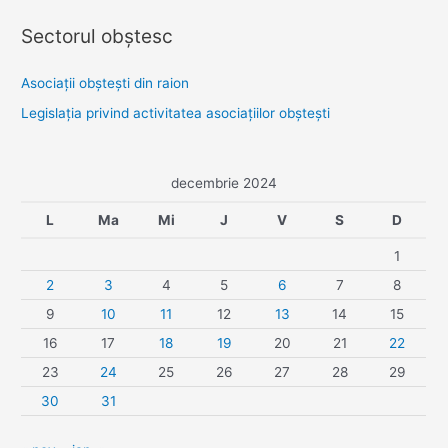
Sectorul obştesc
Asociaţii obşteşti din raion
Legislaţia privind activitatea asociaţiilor obşteşti
decembrie 2024
L
Ma
Mi
J
V
S
D
1
2
3
4
5
6
7
8
9
10
11
12
13
14
15
16
17
18
19
20
21
22
23
24
25
26
27
28
29
30
31