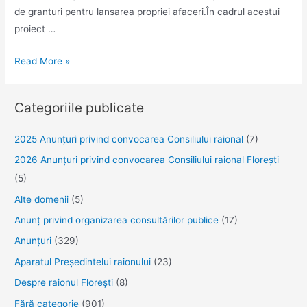
de granturi pentru lansarea propriei afaceri.În cadrul acestui
proiect …
Lansare
Read More »
de
proiect
Categoriile publicate
2025 Anunţuri privind convocarea Consiliului raional
(7)
2026 Anunțuri privind convocarea Consiliului raional Florești
(5)
Alte domenii
(5)
Anunţ privind organizarea consultărilor publice
(17)
Anunţuri
(329)
Aparatul Preşedintelui raionului
(23)
Despre raionul Floreşti
(8)
Fără categorie
(901)