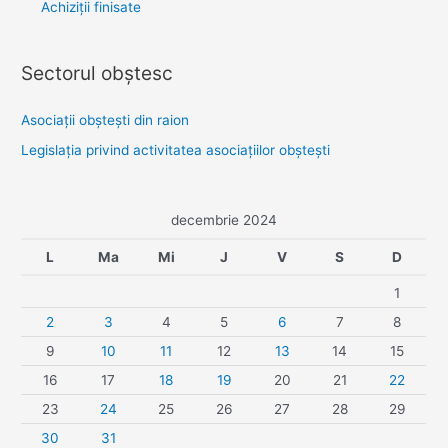
Achiziții finisate
Sectorul obştesc
Asociaţii obşteşti din raion
Legislaţia privind activitatea asociaţiilor obşteşti
decembrie 2024
L
Ma
Mi
J
V
S
D
1
2
3
4
5
6
7
8
9
10
11
12
13
14
15
16
17
18
19
20
21
22
23
24
25
26
27
28
29
30
31