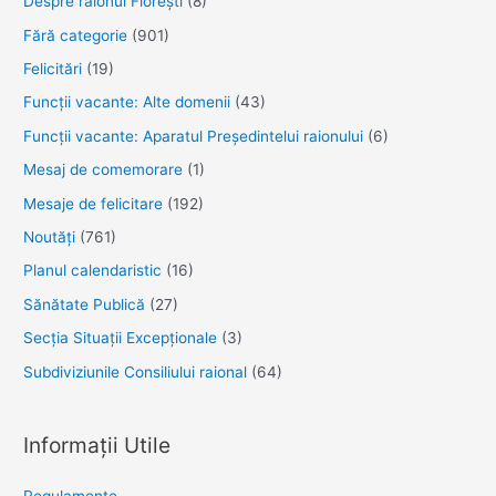
Despre raionul Floreşti
(8)
Fără categorie
(901)
Felicitări
(19)
Funcţii vacante: Alte domenii
(43)
Funcții vacante: Aparatul Președintelui raionului
(6)
Mesaj de comemorare
(1)
Mesaje de felicitare
(192)
Noutăţi
(761)
Planul calendaristic
(16)
Sănătate Publică
(27)
Secția Situații Excepționale
(3)
Subdiviziunile Consiliului raional
(64)
Informații Utile