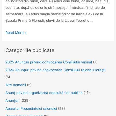
colindători din raion, care au adus voie bună, colinde, hăituri și
scenete, după obiceiurile strămoșești. Îmbrăcaţi în straie de
sărbătoare, au adus magia sărbătorilor de iarnă elevii de la
Școala Primară Florești, elevii de la Liceul Teoretic …
Cete
Read More »
de
colindători
Categoriile publicate
la
Consiliul
2025 Anunţuri privind convocarea Consiliului raional
(7)
raional
2026 Anunțuri privind convocarea Consiliului raional Florești
Florești
(5)
Alte domenii
(5)
Anunţ privind organizarea consultărilor publice
(17)
Anunţuri
(329)
Aparatul Preşedintelui raionului
(23)