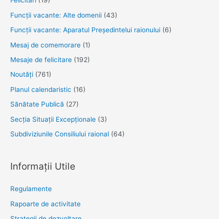
Felicitări
(19)
Funcţii vacante: Alte domenii
(43)
Funcții vacante: Aparatul Președintelui raionului
(6)
Mesaj de comemorare
(1)
Mesaje de felicitare
(192)
Noutăţi
(761)
Planul calendaristic
(16)
Sănătate Publică
(27)
Secția Situații Excepționale
(3)
Subdiviziunile Consiliului raional
(64)
Informații Utile
Regulamente
Rapoarte de activitate
Strategii de dezvoltare