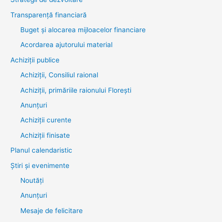
Transparenţă financiară
Buget și alocarea mijloacelor financiare
Acordarea ajutorului material
Achiziţii publice
Achiziții, Consiliul raional
Achiziții, primăriile raionului Florești
Anunțuri
Achiziții curente
Achiziții finisate
Planul calendaristic
Știri şi evenimente
Noutăţi
Anunţuri
Mesaje de felicitare