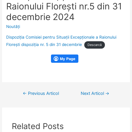
Raionului Florești nr.5 din 31
decembrie 2024
Noutăţi
Dispoziţia Comisiei pentru Situaţii Excepţionale a Raionului
Florești dispoziția nr. 5 din 31 decembrie
Descarcă
Navigare
←
Previous Articol
Next Articol
→
în
articole
Related Posts