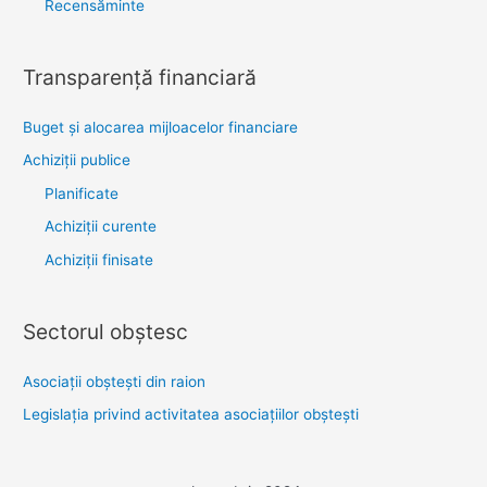
Recensăminte
Transparenţă financiară
Buget și alocarea mijloacelor financiare
Achiziţii publice
Planificate
Achiziții curente
Achiziții finisate
Sectorul obştesc
Asociaţii obşteşti din raion
Legislaţia privind activitatea asociaţiilor obşteşti