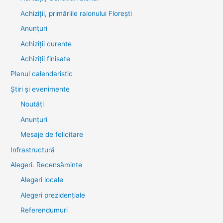
Achiziții, primăriile raionului Florești
Anunțuri
Achiziții curente
Achiziții finisate
Planul calendaristic
Știri şi evenimente
Noutăţi
Anunţuri
Mesaje de felicitare
Infrastructură
Alegeri. Recensăminte
Alegeri locale
Alegeri prezidențiale
Referendumuri