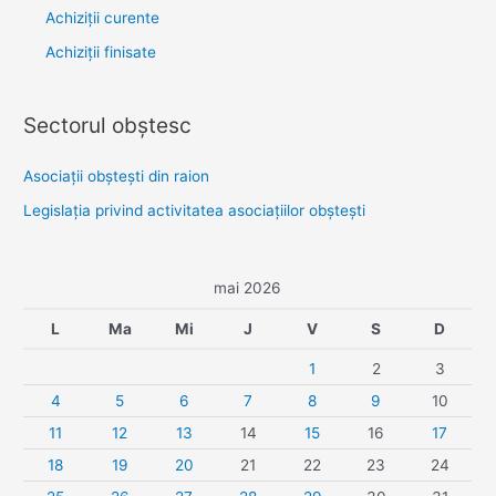
Achiziții curente
Achiziții finisate
Sectorul obştesc
Asociaţii obşteşti din raion
Legislaţia privind activitatea asociaţiilor obşteşti
mai 2026
L
Ma
Mi
J
V
S
D
1
2
3
4
5
6
7
8
9
10
11
12
13
14
15
16
17
18
19
20
21
22
23
24