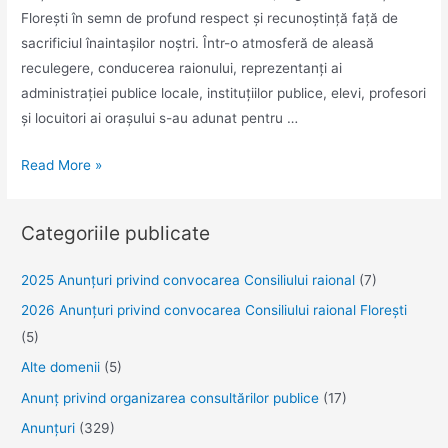
Florești în semn de profund respect și recunoștință față de
sacrificiul înaintașilor noștri. Într-o atmosferă de aleasă
reculegere, conducerea raionului, reprezentanți ai
administrației publice locale, instituțiilor publice, elevi, profesori
și locuitori ai orașului s-au adunat pentru …
Recunoștință
Read More »
eternă
eroilor
Categoriile publicate
căzuți
pentru
2025 Anunţuri privind convocarea Consiliului raional
(7)
pace
2026 Anunțuri privind convocarea Consiliului raional Florești
și
(5)
libertate
Alte domenii
(5)
Anunţ privind organizarea consultărilor publice
(17)
Anunţuri
(329)