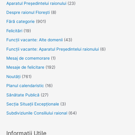
Aparatul Preşedintelui raionului
(23)
Despre raionul Floreşti
(8)
Fără categorie
(901)
Felicitări
(19)
Funcţii vacante: Alte domenii
(43)
Funcții vacante: Aparatul Președintelui raionului
(6)
Mesaj de comemorare
(1)
Mesaje de felicitare
(192)
Noutăţi
(761)
Planul calendaristic
(16)
Sănătate Publică
(27)
Secția Situații Excepționale
(3)
Subdiviziunile Consiliului raional
(64)
Informații Utile