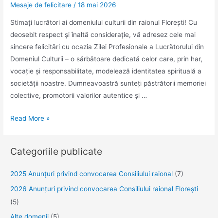
Mesaje de felicitare
/
18 mai 2026
Stimați lucrători ai domeniului culturii din raionul Florești! Cu
deosebit respect și înaltă considerație, vă adresez cele mai
sincere felicitări cu ocazia Zilei Profesionale a Lucrătorului din
Domeniul Culturii – o sărbătoare dedicată celor care, prin har,
vocație și responsabilitate, modelează identitatea spirituală a
societății noastre. Dumneavoastră sunteți păstrătorii memoriei
colective, promotorii valorilor autentice și …
Ziua
Read More »
Profesională
a
Categoriile publicate
Lucrătorului
din
2025 Anunţuri privind convocarea Consiliului raional
(7)
domeniul
2026 Anunțuri privind convocarea Consiliului raional Florești
Culturii
(5)
Alte domenii
(5)