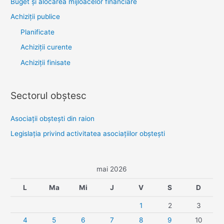
Buget și alocarea mijloacelor financiare
Achiziţii publice
Planificate
Achiziții curente
Achiziții finisate
Sectorul obştesc
Asociaţii obşteşti din raion
Legislaţia privind activitatea asociaţiilor obşteşti
mai 2026
L
Ma
Mi
J
V
S
D
1
2
3
4
5
6
7
8
9
10