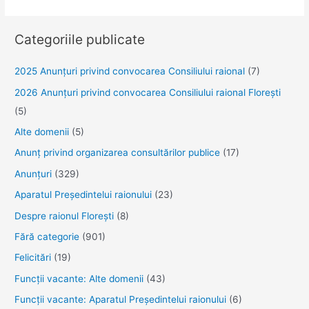
de
felicitare
Categoriile publicate
cu
prilejul
2025 Anunţuri privind convocarea Consiliului raional
(7)
Zilei
2026 Anunțuri privind convocarea Consiliului raional Florești
Internaționale
(5)
a
Asistenților
Alte domenii
(5)
Medicali
Anunţ privind organizarea consultărilor publice
(17)
Anunţuri
(329)
Aparatul Preşedintelui raionului
(23)
Despre raionul Floreşti
(8)
Fără categorie
(901)
Felicitări
(19)
Funcţii vacante: Alte domenii
(43)
Funcții vacante: Aparatul Președintelui raionului
(6)