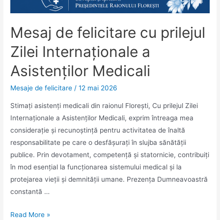
Mesaj de felicitare cu prilejul
Zilei Internaționale a
Asistenților Medicali
Mesaje de felicitare
/
12 mai 2026
Stimați asistenți medicali din raionul Florești, Cu prilejul Zilei
Internaționale a Asistenților Medicali, exprim întreaga mea
considerație și recunoștință pentru activitatea de înaltă
responsabilitate pe care o desfășurați în slujba sănătății
publice. Prin devotament, competență și statornicie, contribuiți
în mod esențial la funcționarea sistemului medical și la
protejarea vieții și demnității umane. Prezența Dumneavoastră
constantă …
Mesaj
Read More »