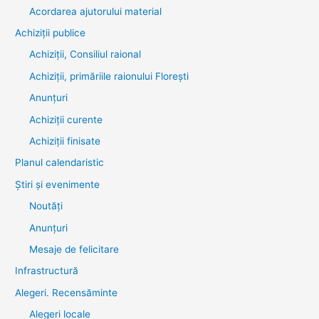
Acordarea ajutorului material
Achiziţii publice
Achiziții, Consiliul raional
Achiziții, primăriile raionului Florești
Anunțuri
Achiziții curente
Achiziții finisate
Planul calendaristic
Știri şi evenimente
Noutăţi
Anunţuri
Mesaje de felicitare
Infrastructură
Alegeri. Recensăminte
Alegeri locale