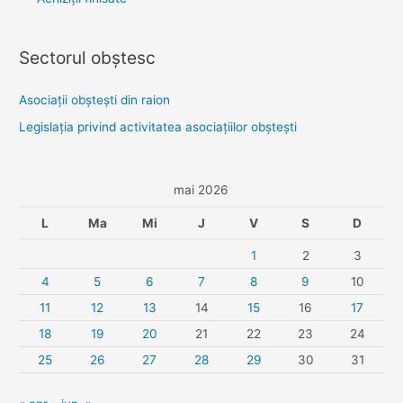
Sectorul obştesc
Asociaţii obşteşti din raion
Legislaţia privind activitatea asociaţiilor obşteşti
mai 2026
L
Ma
Mi
J
V
S
D
1
2
3
4
5
6
7
8
9
10
11
12
13
14
15
16
17
18
19
20
21
22
23
24
25
26
27
28
29
30
31