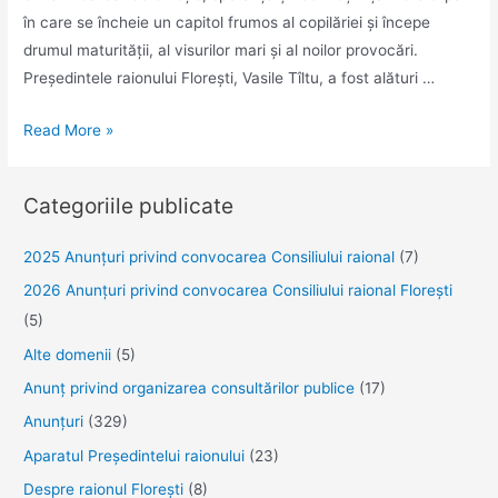
în care se încheie un capitol frumos al copilăriei și începe
drumul maturității, al visurilor mari și al noilor provocări.
Președintele raionului Florești, Vasile Tîltu, a fost alături …
Ultimul
Read More »
clopoțel
–
Categoriile publicate
între
lacrimi
2025 Anunţuri privind convocarea Consiliului raional
(7)
de
2026 Anunțuri privind convocarea Consiliului raional Florești
rămas-
(5)
bun
și
Alte domenii
(5)
vise
Anunţ privind organizarea consultărilor publice
(17)
de
Anunţuri
(329)
viitor
Aparatul Preşedintelui raionului
(23)
Despre raionul Floreşti
(8)