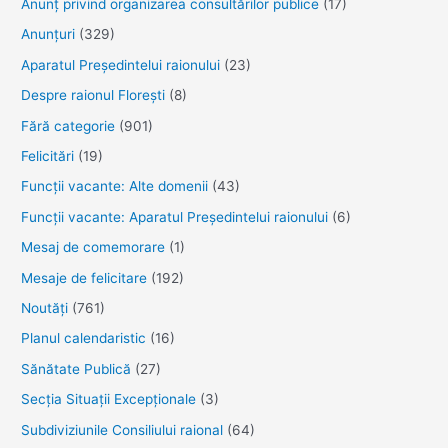
Anunţ privind organizarea consultărilor publice
(17)
și
Anunţuri
(329)
sănătate
Aparatul Preşedintelui raionului
(23)
Despre raionul Floreşti
(8)
Fără categorie
(901)
Felicitări
(19)
Funcţii vacante: Alte domenii
(43)
Funcții vacante: Aparatul Președintelui raionului
(6)
Mesaj de comemorare
(1)
Mesaje de felicitare
(192)
Noutăţi
(761)
Planul calendaristic
(16)
Sănătate Publică
(27)
Secția Situații Excepționale
(3)
Subdiviziunile Consiliului raional
(64)