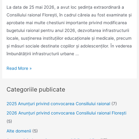
La data de 25 mai 2026, a avut loc ședința extraordinară a
Consiliului raional Florești, în cadrul căreia au fost examinate și
aprobate mai multe chestiuni importante privind modificarea
bugetului raional pentru anul 2026, dezvoltarea infrastructurii
locale, susținerea instituțiilor educaționale și medicale, precum
și măsuri sociale destinate copiilor și adolescenților. În vederea
îmbunătățirii infrastructurii urbane …
Decizii
Read More »
importante
pentru
Categoriile publicate
dezvoltarea
raionului
2025 Anunţuri privind convocarea Consiliului raional
(7)
Florești:
2026 Anunțuri privind convocarea Consiliului raional Florești
investiții
(5)
în
infrastructură,
Alte domenii
(5)
educație