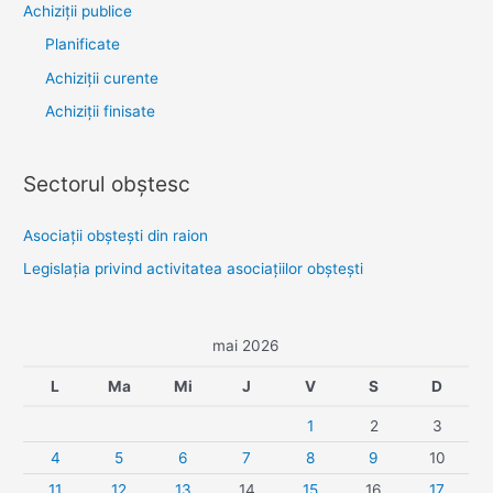
Achiziţii publice
Planificate
Achiziții curente
Achiziții finisate
Sectorul obştesc
Asociaţii obşteşti din raion
Legislaţia privind activitatea asociaţiilor obşteşti
mai 2026
L
Ma
Mi
J
V
S
D
1
2
3
4
5
6
7
8
9
10
11
12
13
14
15
16
17