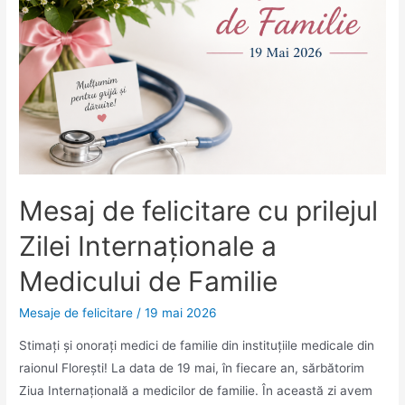
organizat
la
Florești
Mesaj de felicitare cu prilejul
Zilei Internaționale a
Medicului de Familie
Mesaje de felicitare
/
19 mai 2026
Stimați și onorați medici de familie din instituțiile medicale din
raionul Florești! La data de 19 mai, în fiecare an, sărbătorim
Ziua Internațională a medicilor de familie. În această zi avem