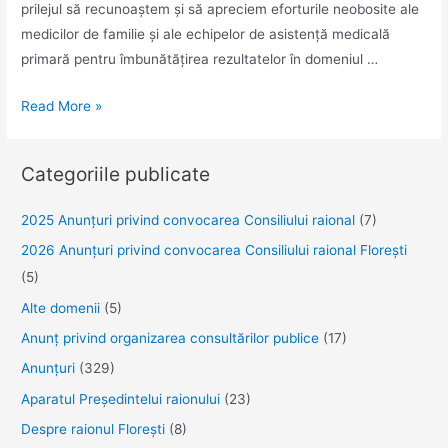
prilejul să recunoaștem și să apreciem eforturile neobosite ale
medicilor de familie și ale echipelor de asistență medicală
primară pentru îmbunătățirea rezultatelor în domeniul …
Mesaj
Read More »
de
felicitare
Categoriile publicate
cu
prilejul
2025 Anunţuri privind convocarea Consiliului raional
(7)
Zilei
2026 Anunțuri privind convocarea Consiliului raional Florești
Internaționale
(5)
a
Medicului
Alte domenii
(5)
de
Anunţ privind organizarea consultărilor publice
(17)
Familie
Anunţuri
(329)
Aparatul Preşedintelui raionului
(23)
Despre raionul Floreşti
(8)