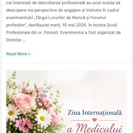
cei interesați de dezvoltarea profesională au avut ocazia să
descopere noi perspective de angajare și instruire în cadrul
evenimentului „Târgul Locurilor de Muncă și Forumul
profesiilor”, desfășurat marți, 19 mai 2026, în incinta Școlii
Profesionale din or. Florești. Evenimentul a fost organizat de
Direcția …
„Oportunități
Read More »
pentru
viitor”
–
Târgul
Locurilor
de
Muncă
și
Forumul
profesiilor