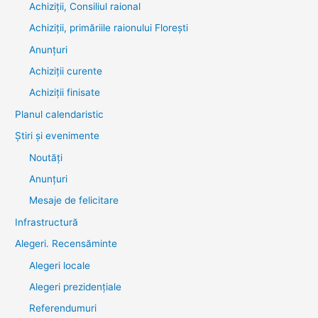
Achiziții, Consiliul raional
Achiziții, primăriile raionului Florești
Anunțuri
Achiziții curente
Achiziții finisate
Planul calendaristic
Știri şi evenimente
Noutăţi
Anunţuri
Mesaje de felicitare
Infrastructură
Alegeri. Recensăminte
Alegeri locale
Alegeri prezidențiale
Referendumuri