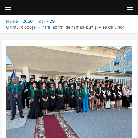
Home
2026
mai
29
Ultimul clopoțel – între lacrimi de rămas-bun și vise de viitor