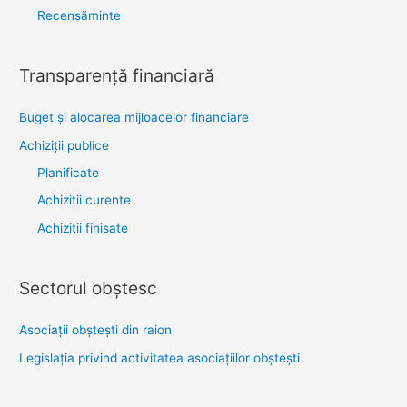
Recensăminte
Transparenţă financiară
Buget și alocarea mijloacelor financiare
Achiziţii publice
Planificate
Achiziții curente
Achiziții finisate
Sectorul obştesc
Asociaţii obşteşti din raion
Legislaţia privind activitatea asociaţiilor obşteşti