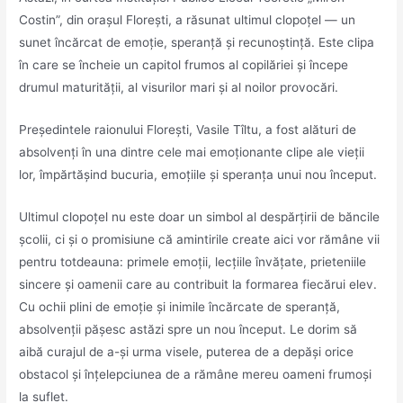
Costin”, din orașul Florești, a răsunat ultimul clopoțel — un
sunet încărcat de emoție, speranță și recunoștință. Este clipa
în care se încheie un capitol frumos al copilăriei și începe
drumul maturității, al visurilor mari și al noilor provocări.
Președintele raionului Florești, Vasile Tîltu, a fost alături de
absolvenți în una dintre cele mai emoționante clipe ale vieții
lor, împărtășind bucuria, emoțiile și speranța unui nou început.
Ultimul clopoțel nu este doar un simbol al despărțirii de băncile
școlii, ci și o promisiune că amintirile create aici vor rămâne vii
pentru totdeauna: primele emoții, lecțiile învățate, prieteniile
sincere și oamenii care au contribuit la formarea fiecărui elev.
Cu ochii plini de emoție și inimile încărcate de speranță,
absolvenții pășesc astăzi spre un nou început. Le dorim să
aibă curajul de a-și urma visele, puterea de a depăși orice
obstacol și înțelepciunea de a rămâne mereu oameni frumoși
la suflet.