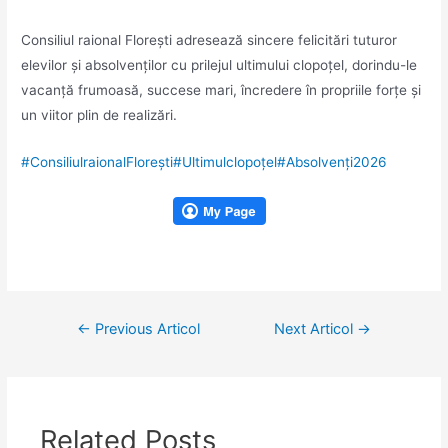
Consiliul raional Florești adresează sincere felicitări tuturor
elevilor și absolvenților cu prilejul ultimului clopoțel, dorindu-le
vacanță frumoasă, succese mari, încredere în propriile forțe și
un viitor plin de realizări.
#ConsiliulraionalFloreşti
#Ultimulclopoțel
#Absolvenți2026
Navigare
←
Previous Articol
Next Articol
→
în
articole
Related Posts