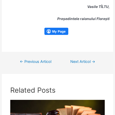
Vasile TÎLTU,
Președintele raionului Florești
Navigare
←
Previous Articol
Next Articol
→
în
articole
Related Posts