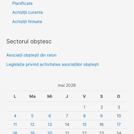
Planificate
Achiziții curente
Achiziții finisate
Sectorul obştesc
Asociaţii obşteşti din raion
Legislaţia privind activitatea asociaţiilor obşteşti
mai 2026
L
Ma
Mi
J
V
S
D
1
2
3
4
5
6
7
8
9
10
11
12
13
14
15
16
17
18
19
20
21
22
23
24