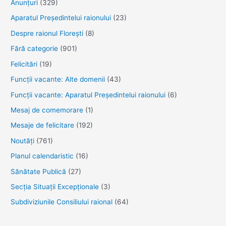
Anunţuri
(329)
Aparatul Preşedintelui raionului
(23)
Despre raionul Floreşti
(8)
Fără categorie
(901)
Felicitări
(19)
Funcţii vacante: Alte domenii
(43)
Funcții vacante: Aparatul Președintelui raionului
(6)
Mesaj de comemorare
(1)
Mesaje de felicitare
(192)
Noutăţi
(761)
Planul calendaristic
(16)
Sănătate Publică
(27)
Secția Situații Excepționale
(3)
Subdiviziunile Consiliului raional
(64)