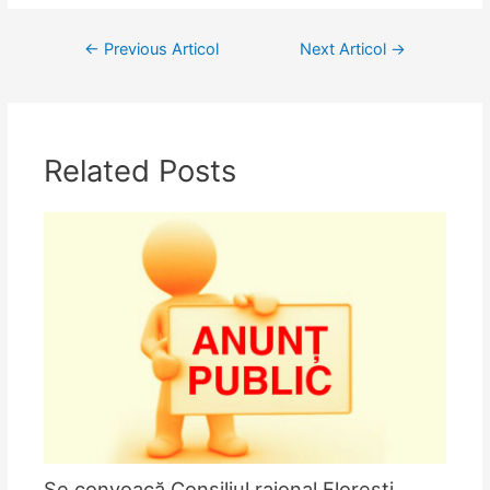
Navigare
←
Previous Articol
Next Articol
→
în
articole
Related Posts
Se convoacă Consiliul raional Florești