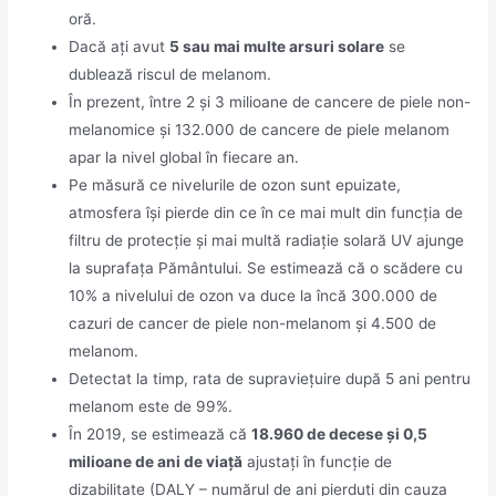
oră.
Dacă ați avut
5 sau mai multe arsuri solare
se
dublează riscul de melanom.
În prezent, între 2 și 3 milioane de cancere de piele non-
melanomice și 132.000 de cancere de piele melanom
apar la nivel global în fiecare an.
Pe măsură ce nivelurile de ozon sunt epuizate,
atmosfera își pierde din ce în ce mai mult din funcția de
filtru de protecție și mai multă radiație solară UV ajunge
la suprafața Pământului. Se estimează că o scădere cu
10% a nivelului de ozon va duce la încă 300.000 de
cazuri de cancer de piele non-melanom și 4.500 de
melanom.
Detectat la timp, rata de supraviețuire după 5 ani pentru
melanom este de 99%.
În 2019, se estimează că
18.960 de decese și 0,5
milioane de ani de viață
ajustați în funcție de
dizabilitate (DALY – numărul de ani pierduți din cauza