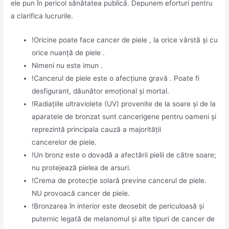
ele pun în pericol sănătatea publică. Depunem eforturi pentru
a clarifica lucrurile.
!Oricine poate face cancer de piele , la orice vârstă și cu
orice nuanță de piele .
Nimeni nu este imun .
!Cancerul de piele este o afecțiune gravă . Poate fi
desfigurant, dăunător emoțional și mortal.
!Radiațiile ultraviolete (UV) provenite de la soare și de la
aparatele de bronzat sunt cancerigene pentru oameni și
reprezintă principala cauză a majorității
cancerelor de piele.
!Un bronz este o dovadă a afectării pielii de către soare;
nu protejează pielea de arsuri.
!Crema de protecție solară previne cancerul de piele.
NU provoacă cancer de piele.
!Bronzarea în interior este deosebit de periculoasă și
puternic legată de melanomul și alte tipuri de cancer de