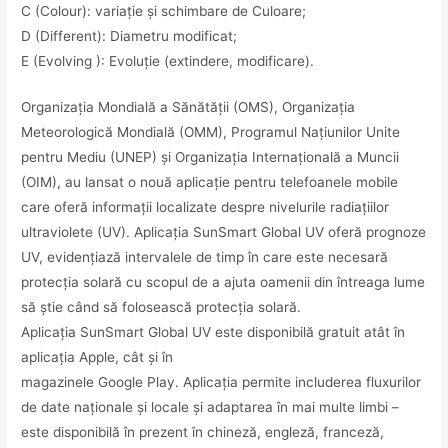
C (Colour): variație și schimbare de Culoare;
D (Different): Diametru modificat;
E (Evolving ): Evoluție (extindere, modificare).
Organizația Mondială a Sănătății (OMS), Organizația
Meteorologică Mondială (OMM), Programul Națiunilor Unite
pentru Mediu (UNEP) și Organizația Internațională a Muncii
(OIM), au lansat o nouă aplicație pentru telefoanele mobile
care oferă informații localizate despre nivelurile radiațiilor
ultraviolete (UV). Aplicația SunSmart Global UV oferă prognoze
UV, evidențiază intervalele de timp în care este necesară
protecția solară cu scopul de a ajuta oamenii din întreaga lume
să știe când să folosească protecția solară.
Aplicația SunSmart Global UV este disponibilă gratuit atât în ​​
aplicația Apple, cât și în
magazinele Google Play. Aplicația permite includerea fluxurilor
de date naționale și locale și adaptarea în mai multe limbi –
este disponibilă în prezent în chineză, engleză, franceză,