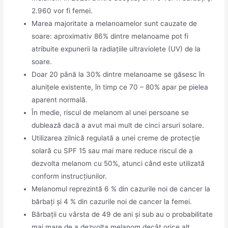
2.960 vor fi femei.
Marea majoritate a melanoamelor sunt cauzate de
soare: aproximativ 86% dintre melanoame pot fi
atribuite expunerii la radiațiile ultraviolete (UV) de la
soare.
Doar 20 până la 30% dintre melanoame se găsesc în
alunițele existente, în timp ce 70 – 80% apar pe pielea
aparent normală.
În medie, riscul de melanom al unei persoane se
dublează dacă a avut mai mult de cinci arsuri solare.
Utilizarea zilnică regulată a unei creme de protecție
solară cu SPF 15 sau mai mare reduce riscul de a
dezvolta melanom cu 50%, atunci când este utilizată
conform instrucțiunilor.
Melanomul reprezintă 6 % din cazurile noi de cancer la
bărbați și 4 % din cazurile noi de cancer la femei.
Bărbații cu vârsta de 49 de ani și sub au o probabilitate
mai mare de a dezvolta melanom decât orice alt