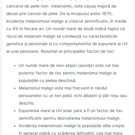
cancerul de piele non- melanomic, este cauza majoră de
deces prin cancer de piele. De la începutul anilor 1970,
incidența melanomului malign a crescut semnificativ, în medie
cu 4% în fiecare an. Un număr mare de studii indică faptul că
riscul de melanom malign se corelează cu caracteristicile
genetice și personale și cu comportamentul de expunere la UV
al unei persoane. Rezumat al principalilor factori de risc:
Un număr mare de nevi atipici (alunițe) este cel mai
puternic factor de risc pentru melanomul malign la
populațiile cu pielea deschisă.
Melanomul malign este mai frecvent în rândul
persoanelor cu un ten palid, ochi albaștri și păr roșu sau
deschis.
Expunerea mare la UV solar pare a fi un factor de risc
semnificativ pentru dezvoltarea melanomului malign.
Incidența melanomului malign la populațiile albe crește
în general odată cu scăderea latitudinii, cea mai mare