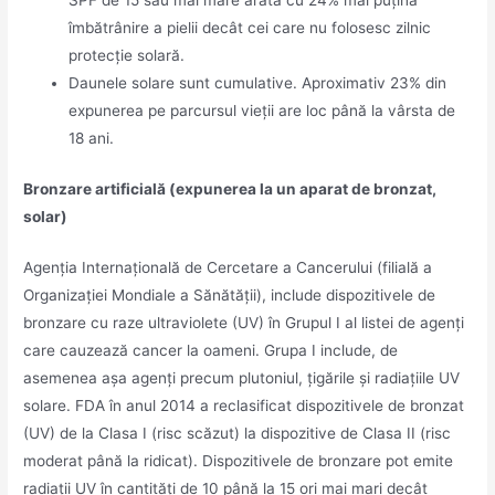
îmbătrânire a pielii decât cei care nu folosesc zilnic
protecție solară.
Daunele solare sunt cumulative. Aproximativ 23% din
expunerea pe parcursul vieții are loc până la vârsta de
18 ani.
Bronzare artificială (expunerea la un aparat de bronzat,
solar)
Agenția Internațională de Cercetare a Cancerului (filială a
Organizației Mondiale a Sănătății), include dispozitivele de
bronzare cu raze ultraviolete (UV) în Grupul I al listei de agenți
care cauzează cancer la oameni. Grupa I include, de
asemenea așa agenți precum plutoniul, țigările și radiațiile UV
solare. FDA în anul 2014 a reclasificat dispozitivele de bronzat
(UV) de la Clasa I (risc scăzut) la dispozitive de Clasa II (risc
moderat până la ridicat). Dispozitivele de bronzare pot emite
radiații UV în cantități de 10 până la 15 ori mai mari decât