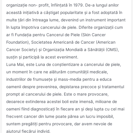
organizație non- profit, înființată în 1979. De-a lungul anilor
această inițiativă a câștigat popularitate și a fost adoptată în
multe țări din întreaga lume, devenind un instrument important
în lupta împotriva cancerului de piele. Diferite organizații cum
ar fi Fundația pentru Cancerul de Piele (Skin Cancer
Foundation), Societatea Americană de Cancer (American
Cancer Society) și Organizația Mondială a Sănătății (OMS),
susțin și participă la acest eveniment.
Luna Mai, este Luna de conștientizare a cancerului de piele,
un moment în care ne alăturăm comunității medicale,
industriilor de frumusețe și mass-media pentru a educa
oamenii despre prevenirea, depistarea precoce și tratamentul
prompt al cancerului de piele. Este o mare provocare,
deoarece extinderea acestei boli este imensă, milioane de
oameni fiind diagnosticați în fiecare an și deși lupta cu cel mai
frecvent cancer din lume poate părea un lucru imposibil,
suntem pregătiți pentru provocare, dar avem nevoie de
ajutorul fiecărui individ.