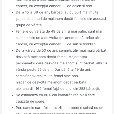
cancer, cu excepția cancerului de colon și rect .
De la 15 la 39 de ani, bărbații au cu 55% mai multe
șanse de a muri de melanom decât femeile din aceeași
grupă de vârstă.
Femeile cu vârsta de 49 de ani și mai puțin, sunt mai
susceptibile de a dezvolta melanom decât orice alt
cancer, cu excepția cancerului de sân și tiroidian.
De la vârsta de 50 de ani, semnificativ mai mulți bărbați
dezvoltă melanom decât femei. Majoritatea
persoanelor care dezvoltă melanom sunt bărbați albi cu
vârsta peste 55 de ani. Dar până la 49 de ani,
semnificativ mai multe femei albe non-
hispanice dezvoltă melanom decât bărbații
albi(una din 162 femei față de unul din 258 bărbați).
Se estimează că 80% din îmbătrânirea pielii este
cauzată de soare.
Persoanele care folosesc zilnic protecție solară cu un
SPF de 15 sau mai mare arată cu 24% mai puțină