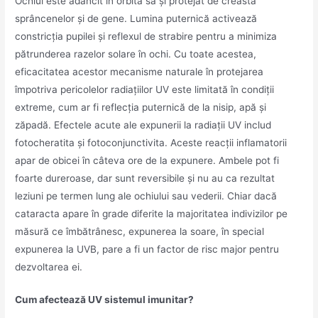
Ochiul este adâncit în orbita sa și protejat de creasta
sprâncenelor și de gene. Lumina puternică activează
constricția pupilei și reflexul de strabire pentru a minimiza
pătrunderea razelor solare în ochi. Cu toate acestea,
eficacitatea acestor mecanisme naturale în protejarea
împotriva pericolelor radiațiilor UV este limitată în condiții
extreme, cum ar fi reflecția puternică de la nisip, apă și
zăpadă. Efectele acute ale expunerii la radiații UV includ
fotocheratita și fotoconjunctivita. Aceste reacții inflamatorii
apar de obicei în câteva ore de la expunere. Ambele pot fi
foarte dureroase, dar sunt reversibile și nu au ca rezultat
leziuni pe termen lung ale ochiului sau vederii. Chiar dacă
cataracta apare în grade diferite la majoritatea indivizilor pe
măsură ce îmbătrânesc, expunerea la soare, în special
expunerea la UVB, pare a fi un factor de risc major pentru
dezvoltarea ei.
Cum afectează UV sistemul imunitar?