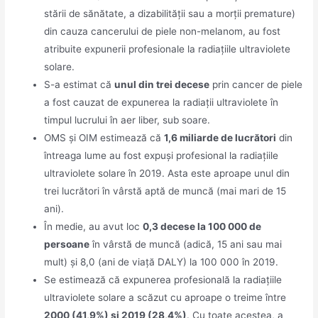
stării de sănătate, a dizabilității sau a morții premature)
din cauza cancerului de piele non-melanom, au fost
atribuite expunerii profesionale la radiațiile ultraviolete
solare.
S-a estimat că
unul din trei decese
prin cancer de piele
a fost cauzat de expunerea la radiații ultraviolete în
timpul lucrului în aer liber, sub soare.
OMS și OIM estimează că
1,6 miliarde de lucrători
din
întreaga lume au fost expuși profesional la radiațiile
ultraviolete solare în 2019. Asta este aproape unul din
trei lucrători în vârstă aptă de muncă (mai mari de 15
ani).
În medie, au avut loc
0,3 decese la 100 000 de
persoane
în vârstă de muncă (adică, 15 ani sau mai
mult) și 8,0 (ani de viață DALY) la 100 000 în 2019.
Se estimează că expunerea profesională la radiațiile
ultraviolete solare a scăzut cu aproape o treime între
2000 (41,9%) și 2019 (28,4%)
. Cu toate acestea, a