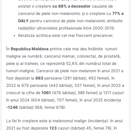
existat o creștere
cu 88% a deceselor
cauzate de
cancerul de piele non-melanomic și o creștere cu
77% a
DALY
pentru cancerul de piele non-melanomic atribuite
radiațiilor ultraviolete profesionale între 2000-2019.
Keratoza actinica este cel mai frecvent precancer.
În
Republica Moldova
printre cele mai des întâlnite tumori
maligne se numără: cancerul mamar, colorectal, de prostată,
piele și al traheei, ce reprezintă 52,6% din numărul total de
tumori maligne. Cancerul de piele non-melanom în anul 2021 a
fost depistat la
883
persoane (391 bărbați, 492 femei), în
2022 la 979 persoane (442 bărbați, 537 femei), în anul 2023 a
crescut la cifra de
1061
(476 bărbați, 585 femei) și 1311 cazuri
în anul 2024 (604 bărbați, 707 femei), în anul 2025 incidența
-1246
(bărbați 568, femei 678).
La fel în creștere este și melanomul malign (incidența): în anul
2021 au fost depistate
123
cazuri (bărbați 45, femei 78), în