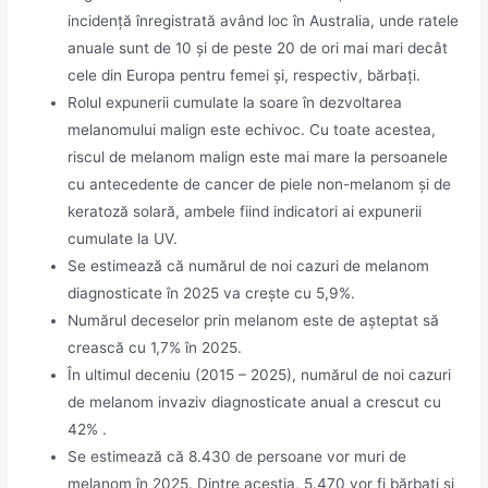
incidență înregistrată având loc în Australia, unde ratele
anuale sunt de 10 și de peste 20 de ori mai mari decât
cele din Europa pentru femei și, respectiv, bărbați.
Rolul expunerii cumulate la soare în dezvoltarea
melanomului malign este echivoc. Cu toate acestea,
riscul de melanom malign este mai mare la persoanele
cu antecedente de cancer de piele non-melanom și de
keratoză solară, ambele fiind indicatori ai expunerii
cumulate la UV.
Se estimează că numărul de noi cazuri de melanom
diagnosticate în 2025 va crește cu 5,9%.
Numărul deceselor prin melanom este de așteptat să
crească cu 1,7% în 2025.
În ultimul deceniu (2015 – 2025), numărul de noi cazuri
de melanom invaziv diagnosticate anual a crescut cu
42% .
Se estimează că 8.430 de persoane vor muri de
melanom în 2025. Dintre aceștia, 5.470 vor fi bărbați și