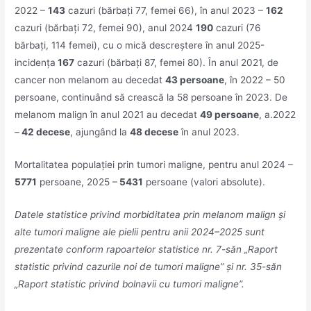
2022 –
143
cazuri (bărbați 77, femei 66), în anul 2023 –
162
cazuri (bărbați 72, femei 90), anul 2024
190
cazuri (76
bărbați, 114 femei), cu o mică descreștere în anul 2025-
incidența
167
cazuri (bărbați 87, femei 80). În anul 2021, de
cancer non melanom au decedat
43 persoane
, în 2022 – 50
persoane, continuând să crească la 58 persoane în 2023. De
melanom malign în anul 2021 au decedat
49 persoane
, a.2022
–
42 decese
, ajungând la
48 decese
în anul 2023.
Mortalitatea populației prin tumori maligne, pentru anul 2024 –
5771
persoane, 2025 –
5431
persoane (valori absolute).
Datele statistice privind morbiditatea prin melanom malign și
alte tumori maligne ale pielii pentru anii 2024–2025 sunt
prezentate conform rapoartelor statistice nr. 7-săn „Raport
statistic privind cazurile noi de tumori maligne” și nr. 35-săn
„Raport statistic privind bolnavii cu tumori maligne”.