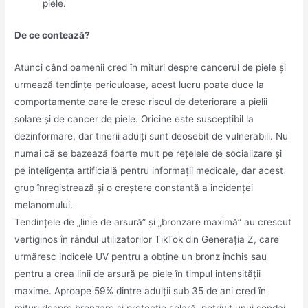
piele.
De ce contează?
Atunci când oamenii cred în mituri despre cancerul de piele și
urmează tendințe periculoase, acest lucru poate duce la
comportamente care le cresc riscul de deteriorare a pielii
solare și de cancer de piele. Oricine este susceptibil la
dezinformare, dar tinerii adulți sunt deosebit de vulnerabili. Nu
numai că se bazează foarte mult pe rețelele de socializare și
pe inteligența artificială pentru informații medicale, dar acest
grup înregistrează și o creștere constantă a incidenței
melanomului.
Tendințele de „linie de arsură” și „bronzare maximă” au crescut
vertiginos în rândul utilizatorilor TikTok din Generația Z, care
urmăresc indicele UV pentru a obține un bronz închis sau
pentru a crea linii de arsură pe piele în timpul intensității
maxime. Aproape 59% dintre adulții sub 35 de ani cred în
mituri despre bronzare și protecție solară, potrivit unui sondaj