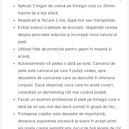
Aplicați 2 linguri de cremă pe întregul corp cu 30min.
înainte de a ieși afară;
Reaplicați la fiecare 2 ore, după înot sau transpirație;
Evitați solarul (cabinele de bronzat): răspândiți vestea
despre pericolele solarului și încurajați tonul natural al
pielii;
Utilizați folie de protecție pentru geam în mașină și
acasă;
Autoexaminați-vă pielea o dată pe lună. Cancerul de
piele este cancerul pe care îl puteți vedea, spre
deosebire de cancerele care se dezvoltă în interiorul
corpului. Dacă observați ceva care nu arată corect,
consultați un dermatolog cât mai curând posibil;
Faceți un examen profesional al pielii pe întregul corp o
dată pe an sau mai des dacă sunteți în grupa de risc;
Protejarea copiilor este deosebit de importantă,
deoarece expunerea excesivă la soare în acești primi
ani poate crește semnificativ riscul de boli legate de UV