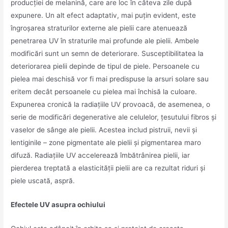
producției de melanină, care are loc în câteva zile după
expunere. Un alt efect adaptativ, mai puțin evident, este
îngroșarea straturilor externe ale pielii care atenuează
penetrarea UV în straturile mai profunde ale pielii. Ambele
modificări sunt un semn de deteriorare. Susceptibilitatea la
deteriorarea pielii depinde de tipul de piele. Persoanele cu
pielea mai deschisă vor fi mai predispuse la arsuri solare sau
eritem decât persoanele cu pielea mai închisă la culoare.
Expunerea cronică la radiațiile UV provoacă, de asemenea, o
serie de modificări degenerative ale celulelor, țesutului fibros și
vaselor de sânge ale pielii. Acestea includ pistruii, nevii și
lentiginile – zone pigmentate ale pielii și pigmentarea maro
difuză. Radiațiile UV accelerează îmbătrânirea pielii, iar
pierderea treptată a elasticității pielii are ca rezultat riduri și
piele uscată, aspră.
Efectele UV asupra ochiului