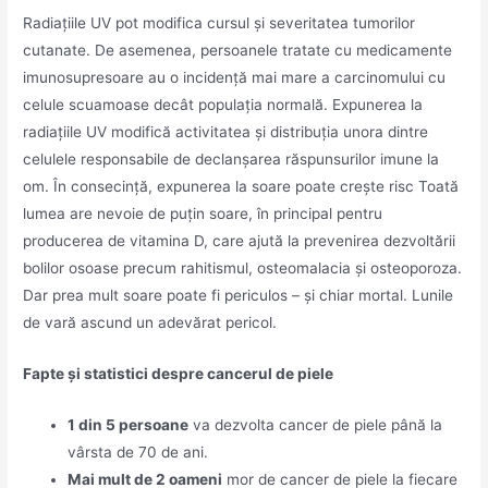
Radiațiile UV pot modifica cursul și severitatea tumorilor
cutanate. De asemenea, persoanele tratate cu medicamente
imunosupresoare au o incidență mai mare a carcinomului cu
celule scuamoase decât populația normală. Expunerea la
radiațiile UV modifică activitatea și distribuția unora dintre
celulele responsabile de declanșarea răspunsurilor imune la
om. În consecință, expunerea la soare poate crește risc Toată
lumea are nevoie de puțin soare, în principal pentru
producerea de vitamina D, care ajută la prevenirea dezvoltării
bolilor osoase precum rahitismul, osteomalacia și osteoporoza.
Dar prea mult soare poate fi periculos – și chiar mortal. Lunile
de vară ascund un adevărat pericol.
Fapte și statistici despre cancerul de piele
1 din 5 persoane
va dezvolta cancer de piele până la
vârsta de 70 de ani.
Mai mult de 2 oameni
mor de cancer de piele la fiecare