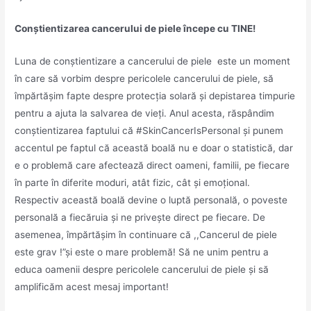
Conștientizarea cancerului de piele începe cu TINE!
Luna de conștientizare a cancerului de piele este un moment
în care să vorbim despre pericolele cancerului de piele, să
împărtășim fapte despre protecția solară și depistarea timpurie
pentru a ajuta la salvarea de vieți. Anul acesta, răspândim
conștientizarea faptului că #SkinCancerIsPersonal și punem
accentul pe faptul că această boală nu e doar o statistică, dar
e o problemă care afectează direct oameni, familii, pe fiecare
în parte în diferite moduri, atât fizic, cât și emoțional.
Respectiv această boală devine o luptă personală, o poveste
personală a fiecăruia și ne privește direct pe fiecare. De
asemenea, împărtășim în continuare că ,,Cancerul de piele
este grav !”și este o mare problemă! Să ne unim pentru a
educa oamenii despre pericolele cancerului de piele și să
amplificăm acest mesaj important!