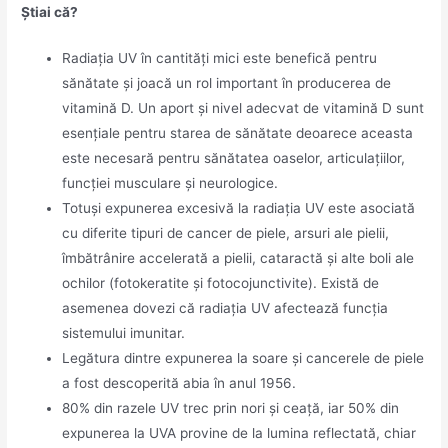
Știai că?
Radiaţia UV în cantităţi mici este benefică pentru
sănătate şi joacă un rol important în producerea de
vitamină D. Un aport şi nivel adecvat de vitamină D sunt
esenţiale pentru starea de sănătate deoarece aceasta
este necesară pentru sănătatea oaselor, articulaţiilor,
funcţiei musculare şi neurologice.
Totuşi expunerea excesivă la radiaţia UV este asociată
cu diferite tipuri de cancer de piele, arsuri ale pielii,
îmbătrânire accelerată a pielii, cataractă şi alte boli ale
ochilor (fotokeratite și fotocojunctivite). Există de
asemenea dovezi că radiaţia UV afectează funcția
sistemului imunitar.
Legătura dintre expunerea la soare şi cancerele de piele
a fost descoperită abia în anul 1956.
80% din razele UV trec prin nori și ceață, iar 50% din
expunerea la UVA provine de la lumina reflectată, chiar